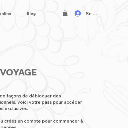
Se connecter
online
Blog
L
 VOYAGE
!
 de façons de débloquer des
onnels, voici votre pass pour accéder
s exclusives.
u créez un compte pour commencer à
mpenses.