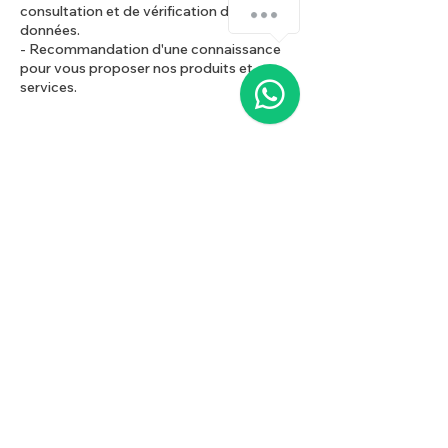
¿Cómo podemos ayudarte?
consultation et de vérification de vos
données.
- Recommandation d'une connaissance
pour vous proposer nos produits et
1
services.
TELEPHONE
WHATSAPP
ÉCRIVEZ-NOUS