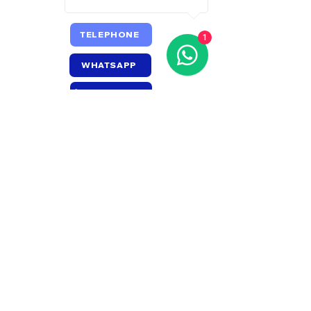
confiance et de rassurer vos clients,
leur permettant ainsi d'acheter en
toute sérénité.
TELEPHONE
1
WHATSAPP
ÉCRIVEZ-NOUS