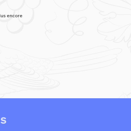
plus encore
FS