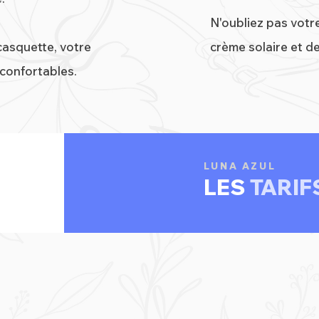
N'oubliez pas votr
casquette, votre
crème solaire et d
confortables.
LUNA AZUL
LES
TARIF