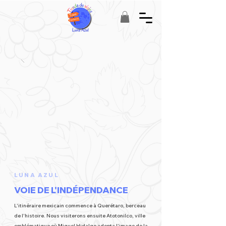
LUNA AZUL
VOIE DE L'INDÉPENDANCE
L'itinéraire mexicain commence à Querétaro, berceau
de l'histoire. Nous visiterons ensuite Atotonilco, ville
emblématique où Miguel Hidalgo adopta l'image de la