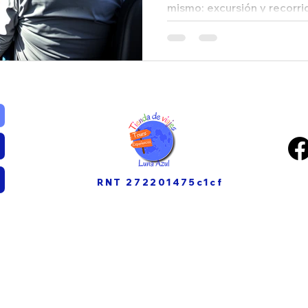
mismo: excursión y recorri
buenas opciones, ambas pu
ambas tienen su público. La
incluyen, quién te acompañ
de la experiencia. En Luna
elijas con claridad, sin con
barato es malo” o que “lo c
saber qu
RNT 272201475c1cf