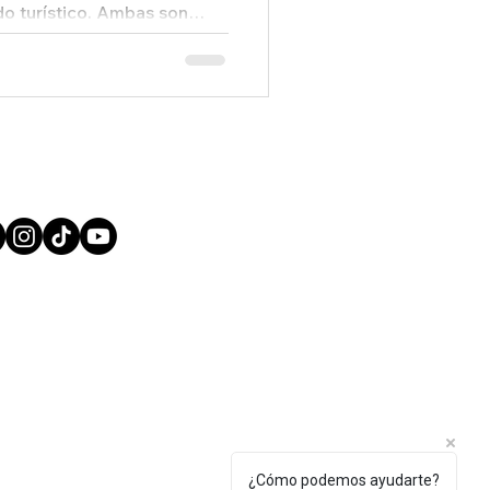
do turístico. Ambas son
eden ser divertidas y
 diferencia está en lo que
a y el nivel de profundidad
 Azul Viajes queremos que
fusiones y sin sentir que “lo
aro es abuso”. La clave es
¿Cómo podemos ayudarte?