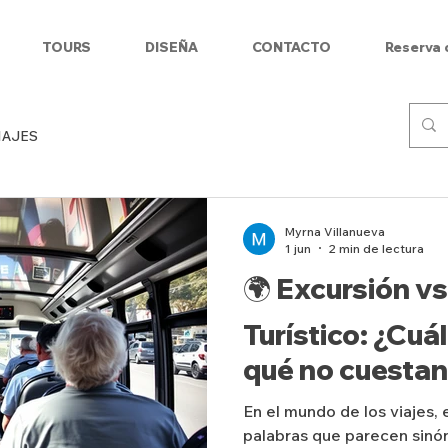
TOURS
DISEÑA
CONTACTO
Reserva 
IAJES
Myrna Villanueva
1 jun
2 min de lectura
🌍 Excursión vs
Turístico: ¿Cuál
qué no cuestan
En el mundo de los viajes,
palabras que parecen sinón