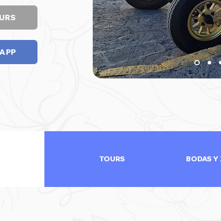
URS
APP
TOURS
BODAS Y