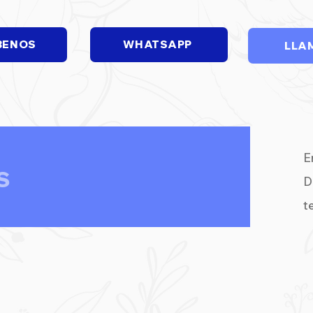
BENOS
WHATSAPP
LLA
E
S
D
t