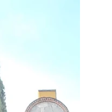
Imagen generada con AI por privacidad de
nuestros invitados Día 1: Llegada a Mérida —
calorcito, vibra colonial y cena deliciosa La
familia Balderas aterrizó en Mérida listísima para
arrancar la aventura. Su base: Kuxtal Hotel
Mérida , un spot súper cómodo y con desayuno
incluido (porque nadie viaja feliz con hambre).
Plan del día: Check-in