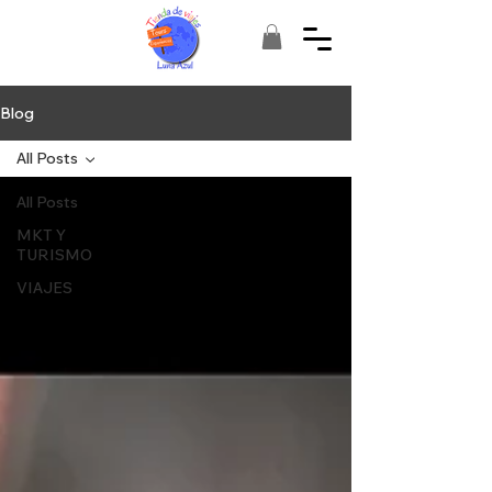
Blog
All Posts
All Posts
MKT Y
TURISMO
VIAJES