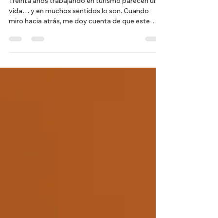
Treinta años en turismo: mi
escuela, mi pasaporte y mi
manera de servir
Treinta años trabajando en turismo parecen una
vida… y en muchos sentidos lo son. Cuando
miro hacia atrás, me doy cuenta de que este
oficio no solo me dio un empleo: me dio
oportunidades , amistades , aventuras y una
forma muy humana de entender el mundo. Hubo
temporadas en las que el trabajo en hotelería fue
lo que me permitió pagar colegiaturas, sostener
a mi familia y mantenerme de pie cuando sentía
que todo había acabado. Otras veces fue mi
pasaporte para viajar, conocer