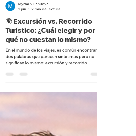
Myrna Villanueva
1 jun
2 min de lectura
🌍 Excursión vs. Recorrido
Turístico: ¿Cuál elegir y por
qué no cuestan lo mismo?
En el mundo de los viajes, es común encontrar
dos palabras que parecen sinónimas pero no
significan lo mismo: excursión y recorrido
turístico. Ambas son buenas opciones, ambas
pueden ser divertidas y ambas tienen su público.
La diferencia está en lo que incluyen, quién te
acompaña y el nivel de profundidad de la
experiencia. En Luna Azul Viajes queremos que
elijas con claridad, sin confusiones y sin sentir
que “lo barato es malo” o que “lo caro es abuso”.
La clave es saber qu