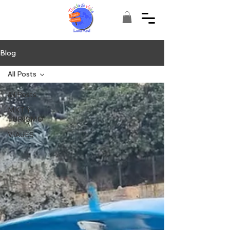
Blog
All Posts
All Posts
MKT Y
TURISMO
VIAJES