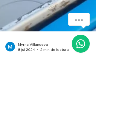
¿Cómo podemos ayudarte?
Myrna Villanueva
8 jul 2024
2 min de lectura
Descubre Cuba: Un Itinerario
Perfecto de 5 Días
Cuba, con su vibrante cultura y su gente amable,
es un destino que encanta a todos los visitantes.
Las playas de arena blanca y aguas...