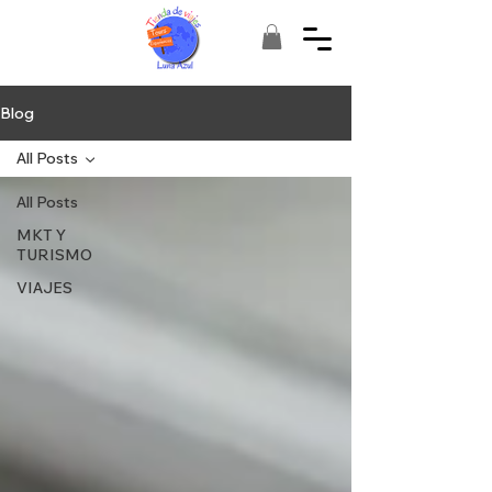
Blog
All Posts
All Posts
MKT Y
TURISMO
VIAJES