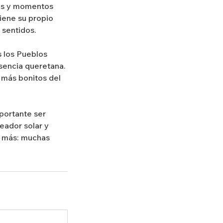
jes y momentos
iene su propio
 sentidos.
s los Pueblos
esencia queretana.
 más bonitos del
mportante ser
eador solar y
sa más: muchas