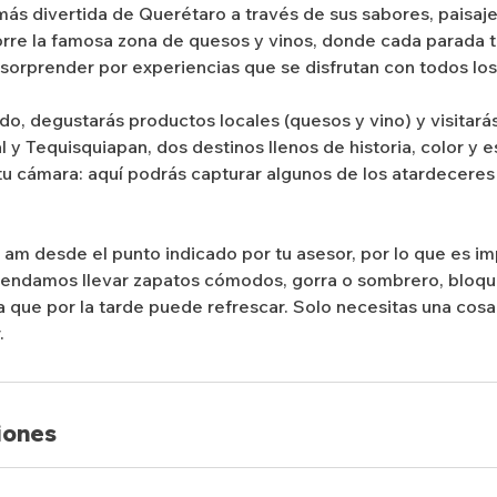
más divertida de Querétaro a través de sus sabores, paisa
orre la famosa zona de quesos y vinos, donde cada parada t
 sorprender por experiencias que se disfrutan con todos los
do, degustarás productos locales (quesos y vino) y visitará
 y Tequisquiapan, dos destinos llenos de historia, color y 
 tu cámara: aquí podrás capturar algunos de los atardeceres
0 am desde el punto indicado por tu asesor, por lo que es i
mendamos llevar zapatos cómodos, gorra o sombrero, bloqu
ya que por la tarde puede refrescar. Solo necesitas una co
.
iones