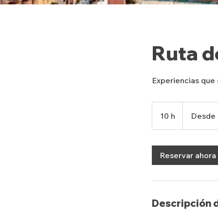
Ruta d
Experiencias que 
Desde
1200
10 h
1
Desde
pesos
mexicanos
0
h
Reservar ahora
Descripción d