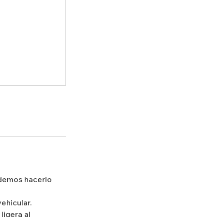
podemos hacerlo
ehicular.
igera al