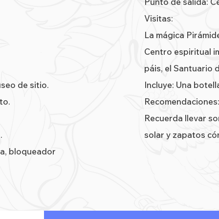
Punto de salida: 
Visitas:
La mágica Pirámide
Centro espiritual 
páis, el Santuario 
seo de sitio.
Incluye: Una botel
to.
Recomendaciones
Recuerda llevar s
.
solar y zapatos c
ra, bloqueador