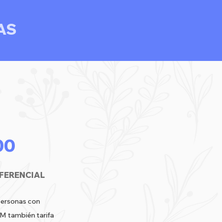
AS
00
EFERENCIAL
personas con
M también tarifa