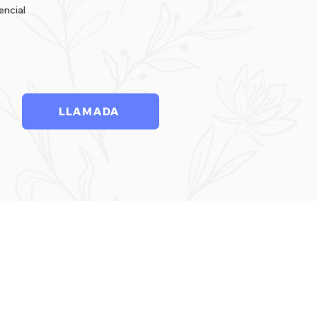
encial
LLAMADA