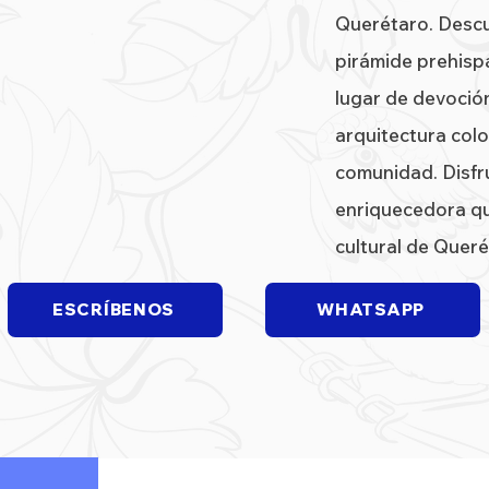
Querétaro. Descu
pirámide prehispá
lugar de devoción
arquitectura colon
comunidad. Disfr
enriquecedora qu
cultural de Queré
ESCRÍBENOS
WHATSAPP