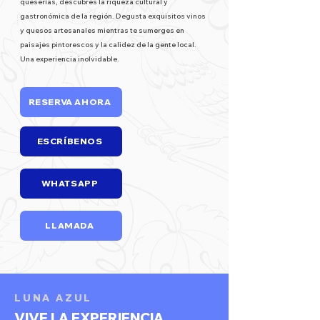
queserías, descubres la riqueza cultural y
gastronómica de la región. Degusta exquisitos vinos
y quesos artesanales mientras te sumerges en
paisajes pintorescos y la calidez de la gente local.
Una experiencia inolvidable.
RESERVA AHORA
ESCRÍBENOS
WHATSAPP
LLAMADA
LUNA AZUL
VIVE LA EXPERIENCIA