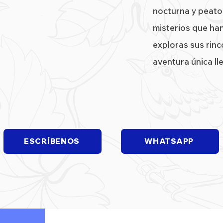
nocturna y peaton
misterios que ha
exploras sus rin
aventura única ll
ESCRÍBENOS
WHATSAPP