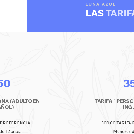
LUNA AZUL
LAS
TARIF
50
3
ONA (ADULTO EN
TARIFA 1 PERS
AÑOL)
ING
A PREFERENCIAL
300.00 TARIFA
e 12 años.
Menores d