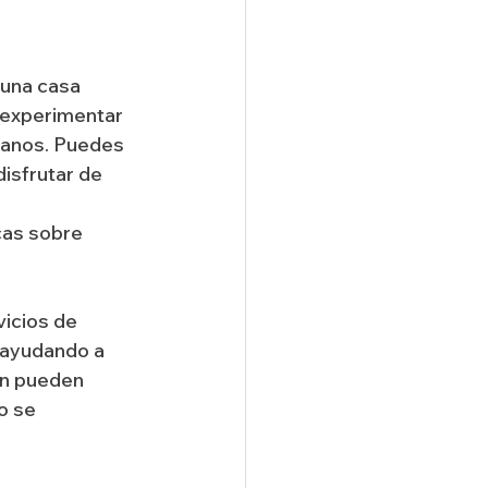
 una casa 
e experimentar 
ubanos. Puedes 
isfrutar de 
as sobre 
vicios de 
 ayudando a 
én pueden 
o se 