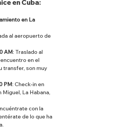
hice en Cuba:
jamiento en La 
ada al aeropuerto de 
00 AM
: Traslado al 
 encuentro en el 
 transfer, son muy 
00 PM
: Check-in en 
 Miguel, La Habana, 
encuéntrate con la 
entérate de lo que ha 
a.