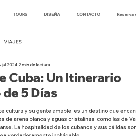
TOURS
DISEÑA
CONTACTO
Reserva 
VIAJES
8 jul 2024
2 min de lectura
 Cuba: Un Itinerario
 de 5 Días
te cultura y su gente amable, es un destino que encant
as de arena blanca y aguas cristalinas, como las de Va
jarse. La hospitalidad de los cubanos y sus cálidas so
sea verdaderamente inolvidable.