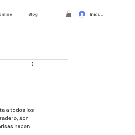
Iniciar sesión
online
Blog
a a todos los 
radero, son 
nrisas hacen 